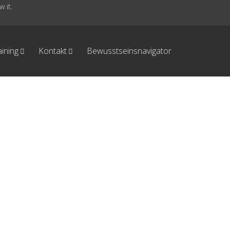
 it.
aining
Kontakt
Bewusstseinsnavigator