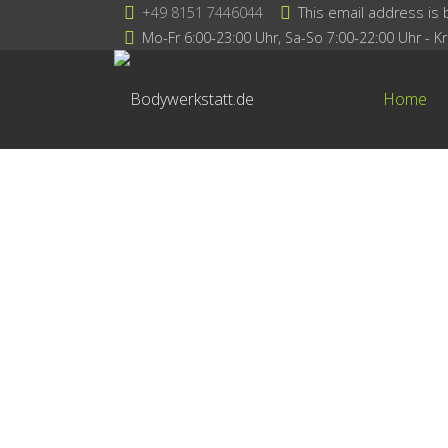
+49 8151 7446044
This email address is 
Mo-Fr 6:00-23:00 Uhr, Sa-So 7:00-22:00 Uhr - Kra
Home