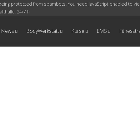
being protected from spambots. You need JavaScript enabled to view
fthalle: 24/7 h
News
BodyWerkstatt
Kurse
EMS
Fitnesstr