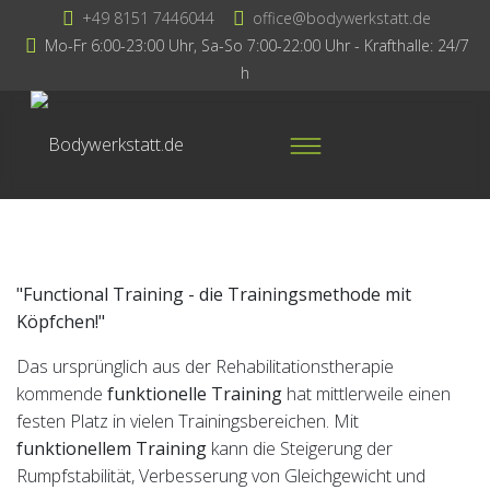
+49 8151 7446044
office@bodywerkstatt.de
Mo-Fr 6:00-23:00 Uhr, Sa-So 7:00-22:00 Uhr - Krafthalle: 24/7
h
"Functional Training - die Trainingsmethode mit
Köpfchen!"
Das ursprünglich aus der Rehabilitationstherapie
kommende
funktionelle Training
hat mittlerweile einen
festen Platz in vielen Trainingsbereichen. Mit
funktionellem Training
kann die Steigerung der
Rumpfstabilität, Verbesserung von Gleichgewicht und