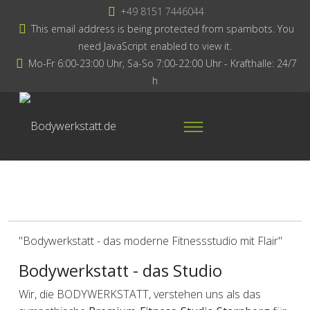
+49 8151 7446044
This email address is being protected from spambots. You
need JavaScript enabled to view it.
Mo-Fr 6:00-23:00 Uhr, Sa-So 7:00-22:00 Uhr - Krafthalle: 24/7
h
"Bodywerkstatt - das moderne Fitnessstudio mit Flair"
Bodywerkstatt - das Studio
Wir, die BODYWERKSTATT, verstehen uns als das