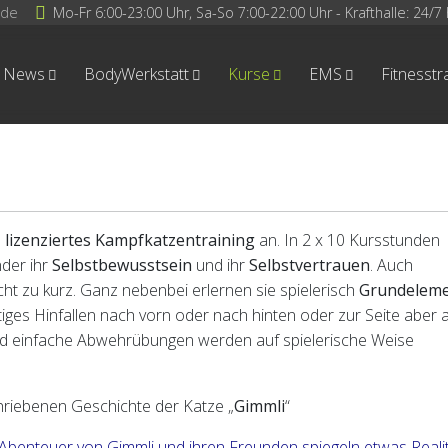
.de
Mo-Fr 6:00-23:00 Uhr, Sa-So 7:00-22:00 Uhr - Krafthalle: 24/7 
News
BodyWerkstatt
Kurse
EMS
Fitnesstr
n
lizenziertes Kampfkatzentraining
an. In 2 x 10 Kursstunden
nder ihr
Selbstbewusstsein
und ihr
Selbstvertrauen
. Auch
t zu kurz. Ganz nebenbei erlernen sie spielerisch
Grundelem
htiges Hinfallen nach vorn oder nach hinten oder zur Seite aber 
und einfache Abwehrübungen werden auf spielerische Weise
hriebenen Geschichte der Katze „
Gimmli
“
Abenteuer von Gimmli und ihren Freunden spiegeln etwas Reali