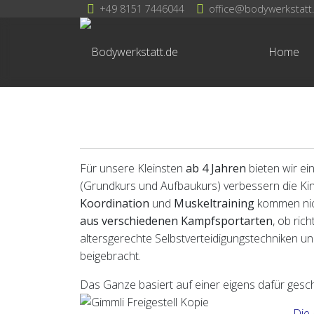
+49 8151 7446044
office@bodywerkstatt
Home
Für unsere Kleinsten
ab 4 Jahren
bieten wir ei
(Grundkurs und Aufbaukurs) verbessern die Ki
Koordination
und
Muskeltraining
kommen nich
aus verschiedenen Kampfsportarten
, ob ric
altersgerechte Selbstverteidigungstechniken 
beigebracht.
Das Ganze basiert auf einer eigens dafür gesc
Die 