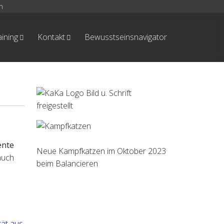
h
aining
Kontakt
Bewusstseinsnavigator
ente
Neue Kampfkatzen im Oktober 2023
auch
beim Balancieren
tät aus