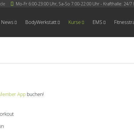
.de
Mo-Fr 6:00-23:00 Uhr, Sa-So 7:00-22:00 Uhr - Krafthalle: 24/7 
News
BodyWerkstatt
Kurse
EMS
Fitnesstr
 Member App
buchen!
orkout
wn