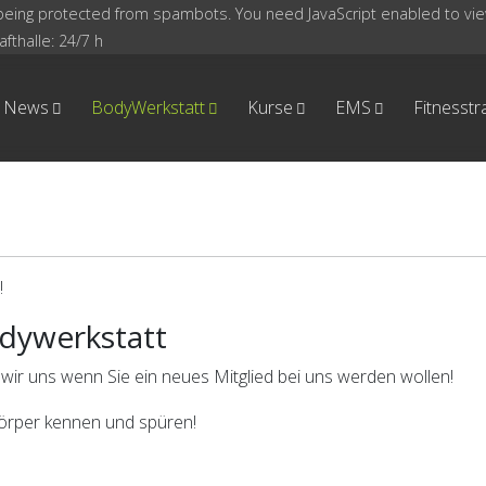
being protected from spambots. You need JavaScript enabled to view
fthalle: 24/7 h
News
BodyWerkstatt
Kurse
EMS
Fitnesstr
!
odywerkstatt
wir uns wenn Sie ein neues Mitglied bei uns werden wollen!
Körper kennen und spüren!