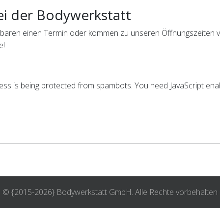
ei der Bodywerkstatt
reinbaren einen Termin oder kommen zu unseren Öffnungszeiten
e!
ess is being protected from spambots. You need JavaScript enabl
© {2015-2026} Bodywerkstatt GmbH. Alle Rechte vorbehalten