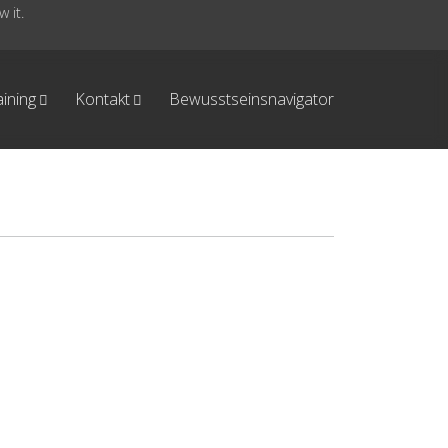
 it.
aining
Kontakt
Bewusstseinsnavigator