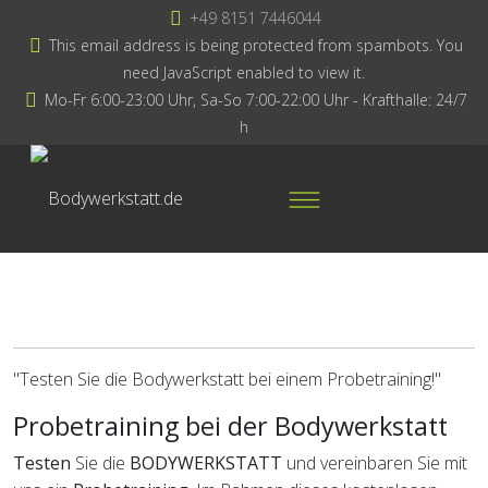
+49 8151 7446044
This email address is being protected from spambots. You
need JavaScript enabled to view it.
Mo-Fr 6:00-23:00 Uhr, Sa-So 7:00-22:00 Uhr - Krafthalle: 24/7
h
"Testen Sie die Bodywerkstatt bei einem Probetraining!"
Probetraining bei der Bodywerkstatt
Testen
Sie die
BODYWERKSTATT
und vereinbaren Sie mit